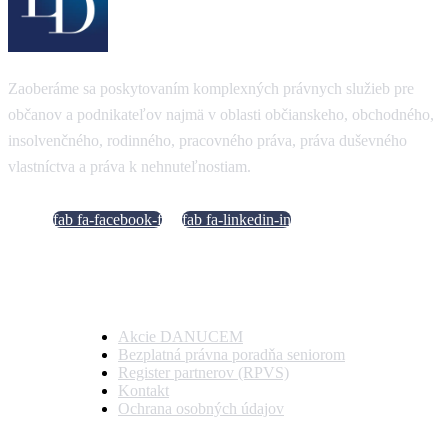
Zaoberáme sa poskytovaním komplexných právnych služieb pre
občanov a podnikateľov najmä v oblasti občianskeho, obchodného,
insolvenčného, rodinného, pracovného práva, práva duševného
vlastníctva a práva k nehnuteľnostiam.
fab fa-facebook-f
fab fa-linkedin-in
Dôležité odkazy
Akcie DANUCEM
Bezplatná právna poradňa seniorom
Register partnerov (RPVS)
Kontakt
Ochrana osobných údajov