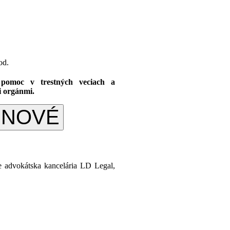
od.
pomoc v trestných veciach a
i orgánmi.
– NOVÉ
e advokátska kancelária LD Legal,