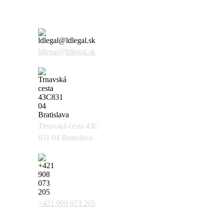
Kontaktujte nás
ldlegal@ldlegal.sk
Trnavská cesta 43C
831 04 Bratislava
+421 908 073 205