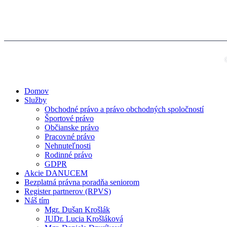
Domov
Služby
Obchodné právo a právo obchodných spoločností
Športové právo
Občianske právo
Pracovné právo
Nehnuteľnosti
Rodinné právo
GDPR
Akcie DANUCEM
Bezplatná právna poradňa seniorom
Register partnerov (RPVS)
Náš tím
Mgr. Dušan Krošlák
JUDr. Lucia Krošláková