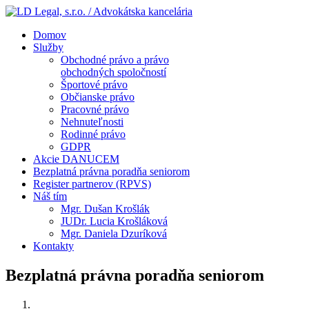
Domov
Služby
Obchodné právo a právo
obchodných spoločností
Športové právo
Občianske právo
Pracovné právo
Nehnuteľnosti
Rodinné právo
GDPR
Akcie DANUCEM
Bezplatná právna poradňa seniorom
Register partnerov (RPVS)
Náš tím
Mgr. Dušan Krošlák
JUDr. Lucia Krošláková
Mgr. Daniela Dzuríková
Kontakty
Bezplatná právna poradňa seniorom