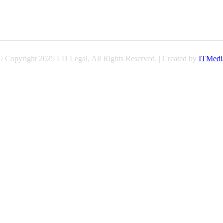
© Copyright 2025 LD Legal, All Rights Reserved. | Created by
ITMedi