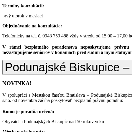
Termíny konzultácií:
prvý utorok v mesiaci
Objednávanie na konzultácie:
Telefonicky na tel. č. 0948 759 488 vždy v stredu od 15,00 – 17,00 h
V rámci bezplatného poradenstva neposkytujeme právnu 
nezastupujeme seniorov v konaniach pred súdmi a iným štátnym
Podunajské Biskupice 
NOVINKA!
V spolupráci s Mestskou časťou Bratislava – Podunajské Biskupic
s.r.o. od novembra začína poskytovať bezplatnú právnu poradňu:
Komu je poradňa určená:
Obyvatelia Podunajských Biskupíc nad 50 rokov veku
Miesto poskytovania: