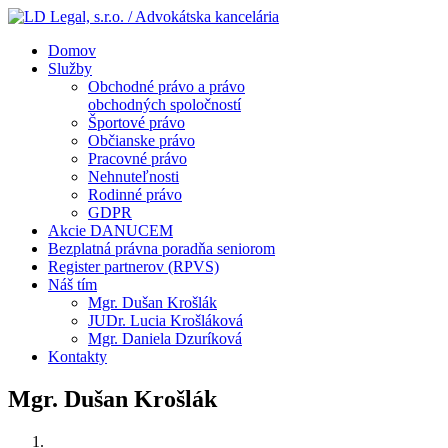
Domov
Služby
Obchodné právo a právo
obchodných spoločností
Športové právo
Občianske právo
Pracovné právo
Nehnuteľnosti
Rodinné právo
GDPR
Akcie DANUCEM
Bezplatná právna poradňa seniorom
Register partnerov (RPVS)
Náš tím
Mgr. Dušan Krošlák
JUDr. Lucia Krošláková
Mgr. Daniela Dzuríková
Kontakty
Mgr. Dušan Krošlák