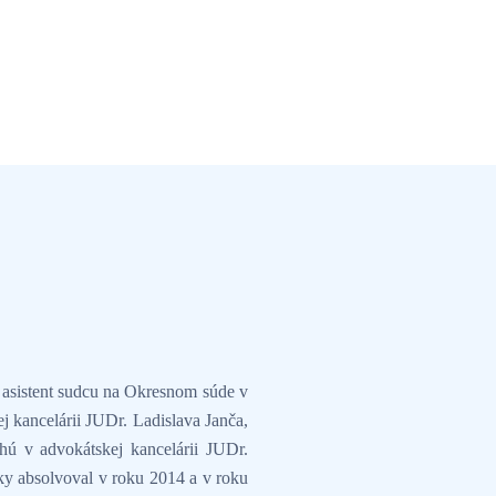
o asistent sudcu na Okresnom súde v
j kancelárii JUDr. Ladislava Janča,
ú v advokátskej kancelárii JUDr.
y absolvoval v roku 2014 a v roku