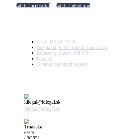
fab fa-facebook-f
fab fa-linkedin-in
Dôležité odkazy
Akcie DANUCEM
Bezplatná právna poradňa seniorom
Register partnerov (RPVS)
Kontakt
Ochrana osobných údajov
Kontaktujte nás
ldlegal@ldlegal.sk