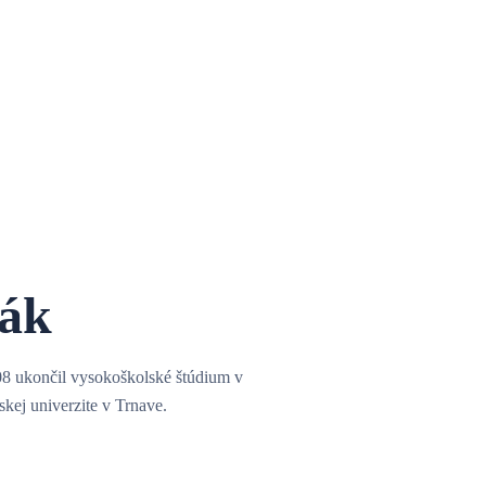
lák
08 ukončil vysokoškolské štúdium v
kej univerzite v Trnave.