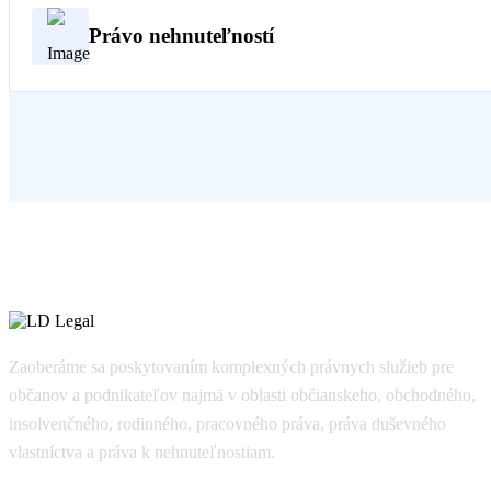
Právo nehnuteľností
Zaoberáme sa poskytovaním komplexných právnych služieb pre
občanov a podnikateľov najmä v oblasti občianskeho, obchodného,
insolvenčného, rodinného, pracovného práva, práva duševného
vlastníctva a práva k nehnuteľnostiam.