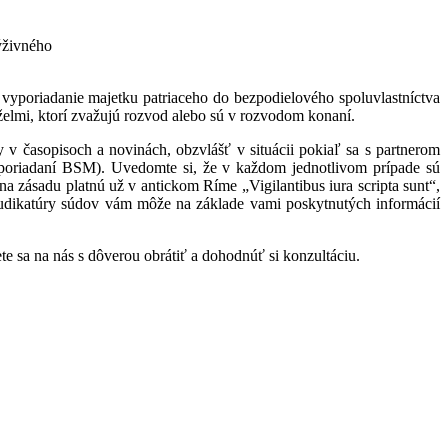
ýživného
vyporiadanie majetku patriaceho do bezpodielového spoluvlastníctva
lmi, ktorí zvažujú rozvod alebo sú v rozvodom konaní.
 v časopisoch a novinách, obzvlášť v situácii pokiaľ sa s partnerom
yporiadaní BSM). Uvedomte si, že v každom jednotlivom prípade sú
 zásadu platnú už v antickom Ríme „Vigilantibus iura scripta sunt“,
judikatúry súdov vám môže na základe vami poskytnutých informácií
te sa na nás s dôverou obrátiť a dohodnúť si konzultáciu.