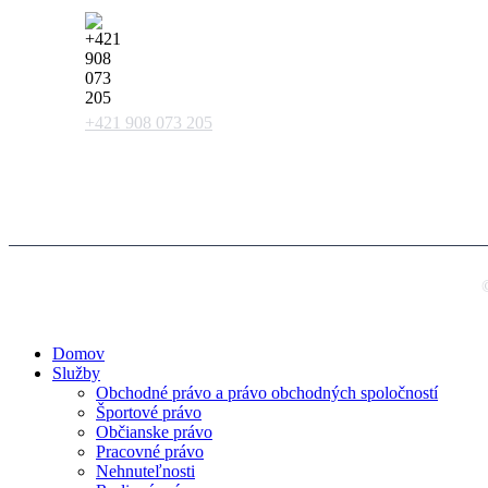
+421 908 073 205
Domov
Služby
Obchodné právo a právo obchodných spoločností
Športové právo
Občianske právo
Pracovné právo
Nehnuteľnosti