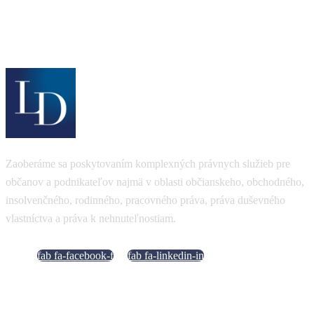
Zaoberáme sa poskytovaním komplexných právnych služieb pre
občanov a podnikateľov najmä v oblasti občianskeho, obchodného,
insolvenčného, rodinného, pracovného práva, práva duševného
vlastníctva a práva k nehnuteľnostiam.
fab fa-facebook-f
fab fa-linkedin-in
Dôležité odkazy