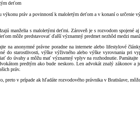
letým deťom
u výkonu práv a povinností k maloletým deťom a v konaní o určenie v
zajú manželia s maloletými deťmi. Zároveň je s rozvodom spojené aj 
 deťom môže predstavovať ďalší významný predmet nezhôd medzi manže
te na anonymné právne poradne na internete alebo lifestylové články
né do starostlivosti, výške výživného alebo výške vyrovnania pri v
iať do úvahy a môžu mať významný vplyv na rozhodnutie. Pamätajte na
 s advokátom predtým ako bude neskoro. Len advokát znalý zákonov a 
šich práv.
ávo, preto v prípade ak hľadáte rozvodového právnika v Bratislave, môže