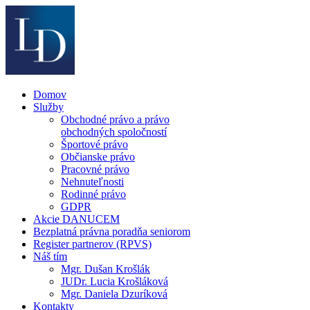
Domov
Služby
Obchodné právo a právo
obchodných spoločností
Športové právo
Občianske právo
Pracovné právo
Nehnuteľnosti
Rodinné právo
GDPR
Akcie DANUCEM
Bezplatná právna poradňa seniorom
Register partnerov (RPVS)
Náš tím
Mgr. Dušan Krošlák
JUDr. Lucia Krošláková
Mgr. Daniela Dzuríková
Kontakty