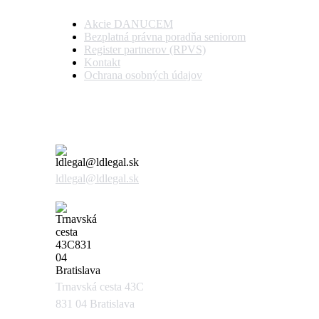
Akcie DANUCEM
Bezplatná právna poradňa seniorom
Register partnerov (RPVS)
Kontakt
Ochrana osobných údajov
Kontaktujte nás
ldlegal@ldlegal.sk
Trnavská cesta 43C
831 04 Bratislava