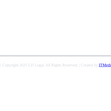
© Copyright 2025 LD Legal, All Rights Reserved. | Created by
ITMedi