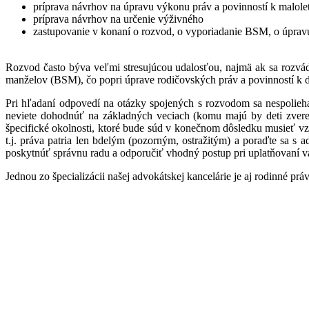
príprava návrhov na úpravu výkonu práv a povinností k malo
príprava návrhov na určenie výživného
zastupovanie v konaní o rozvod, o vyporiadanie BSM, o úprav
Rozvod často býva veľmi stresujúcou udalosťou, najmä ak sa rozvád
manželov (BSM), čo popri úprave rodičovských práv a povinností k
Pri hľadaní odpovedí na otázky spojených s rozvodom sa nespoliehaj
neviete dohodnúť na základných veciach (komu majú by deti zvere
špecifické okolnosti, ktoré bude súd v konečnom dôsledku musieť vz
t.j. práva patria len bdelým (pozorným, ostražitým) a poraďte sa
poskytnúť správnu radu a odporučiť vhodný postup pri uplatňovaní va
Jednou zo špecializácii našej advokátskej kancelárie je aj rodinné pr